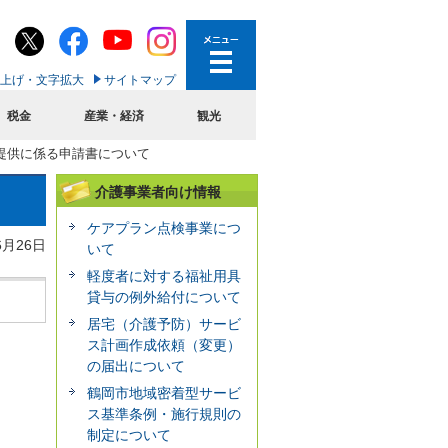
上げ・文字拡大
サイトマップ
税金
産業・経済
観光
提供に係る申請書について
介護事業者向け情報
ケアプラン点検事業につ
6月26日
いて
軽度者に対する福祉用具
貸与の例外給付について
居宅（介護予防）サービ
ス計画作成依頼（変更）
の届出について
鶴岡市地域密着型サービ
ス基準条例・施行規則の
制定について