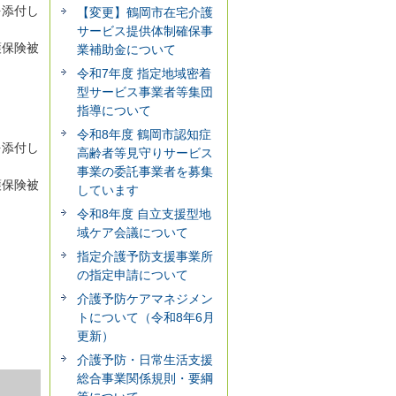
を添付し
【変更】鶴岡市在宅介護
サービス提供体制確保事
護保険被
業補助金について
令和7年度 指定地域密着
型サービス事業者等集団
指導について
令和8年度 鶴岡市認知症
を添付し
高齢者等見守りサービス
事業の委託事業者を募集
護保険被
しています
令和8年度 自立支援型地
域ケア会議について
指定介護予防支援事業所
の指定申請について
介護予防ケアマネジメン
トについて（令和8年6月
更新）
介護予防・日常生活支援
総合事業関係規則・要綱