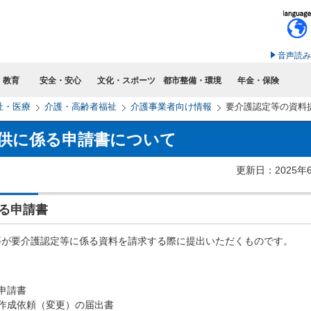
このページの本文へ移動
音声読み
・教育
安全・安心
文化・スポーツ
都市整備・環境
年金・保険
祉・医療
介護・高齢者福祉
介護事業者向け情報
要介護認定等の資料
供に係る申請書について
更新日：2025年
る申請書
等が要介護認定等に係る資料を請求する際に提出いただくものです。
申請書
作成依頼（変更）の届出書