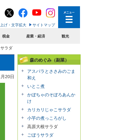
上げ・文字拡大
サイトマップ
税金
産業・経済
観光
根サラダ
森のめぐみ（副菜）
アスパラとささみのごま
1月20日
和え
いとこ煮
かぼちゃのそぼろあんか
け
カリカリじゃこサラダ
小芋の煮っころがし
高原大根サラダ
ごぼうサラダ