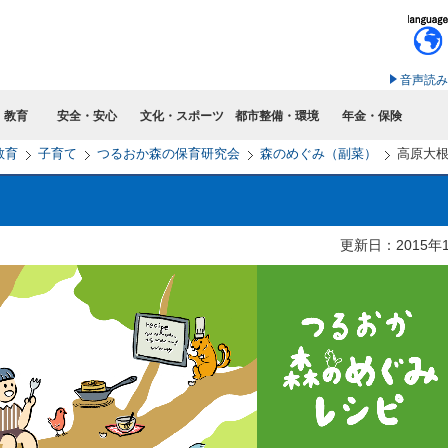
このページの本文へ移動
音声読み
・教育
安全・安心
文化・スポーツ
都市整備・環境
年金・保険
教育
子育て
つるおか森の保育研究会
森のめぐみ（副菜）
高原大
更新日：2015年