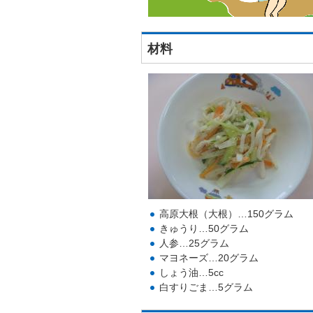
材料
高原大根（大根）…150グラム
きゅうり…50グラム
人参…25グラム
マヨネーズ…20グラム
しょう油…5cc
白すりごま…5グラム