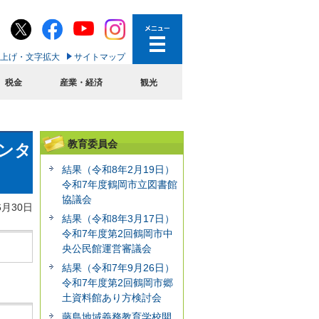
上げ・文字拡大
サイトマップ
税金
産業・経済
観光
教育委員会
センタ
結果（令和8年2月19日）
令和7年度鶴岡市立図書館
協議会
6月30日
結果（令和8年3月17日）
令和7年度第2回鶴岡市中
央公民館運営審議会
結果（令和7年9月26日）
令和7年度第2回鶴岡市郷
土資料館あり方検討会
藤島地域義務教育学校開