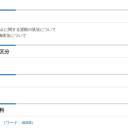
防止に関する貸館の状況について
実施状況について
区分
料
 （ワード：46KB）