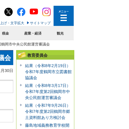
上げ・文字拡大
サイトマップ
税金
産業・経済
観光
1回鶴岡市中央公民館運営審議会
教育委員会
議会
結果（令和8年2月19日）
1月30日
令和7年度鶴岡市立図書館
協議会
結果（令和8年3月17日）
令和7年度第2回鶴岡市中
央公民館運営審議会
結果（令和7年9月26日）
令和7年度第2回鶴岡市郷
土資料館あり方検討会
藤島地域義務教育学校開