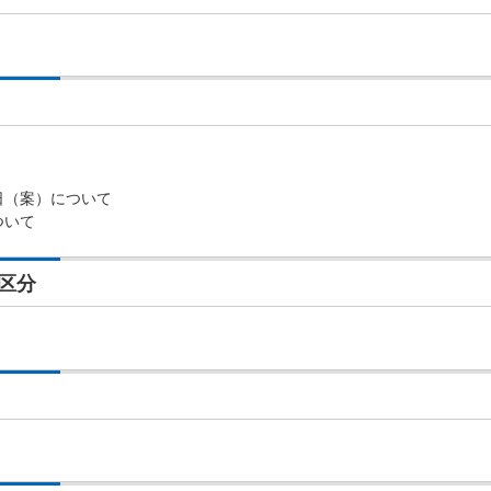
日（案）について
ついて
区分