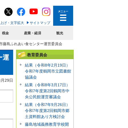
上げ・文字拡大
サイトマップ
税金
産業・経済
観光
岡市藤島ふれあい食センター運営委員会
教育委員会
ー運
結果（令和8年2月19日）
令和7年度鶴岡市立図書館
協議会
3月29日
結果（令和8年3月17日）
令和7年度第2回鶴岡市中
央公民館運営審議会
結果（令和7年9月26日）
令和7年度第2回鶴岡市郷
土資料館あり方検討会
藤島地域義務教育学校開