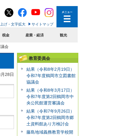
上げ・文字拡大
サイトマップ
税金
産業・経済
観光
審議会
教育委員会
結果（令和8年2月19日）
3月28日
令和7年度鶴岡市立図書館
協議会
結果（令和8年3月17日）
令和7年度第2回鶴岡市中
央公民館運営審議会
結果（令和7年9月26日）
令和7年度第2回鶴岡市郷
土資料館あり方検討会
藤島地域義務教育学校開