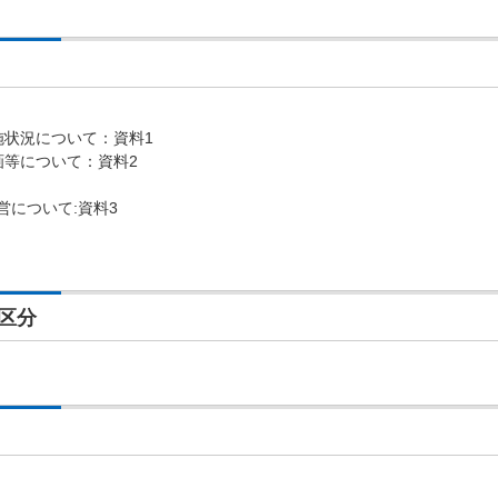
施状況について：資料1
画等について：資料2
営について:資料3
区分