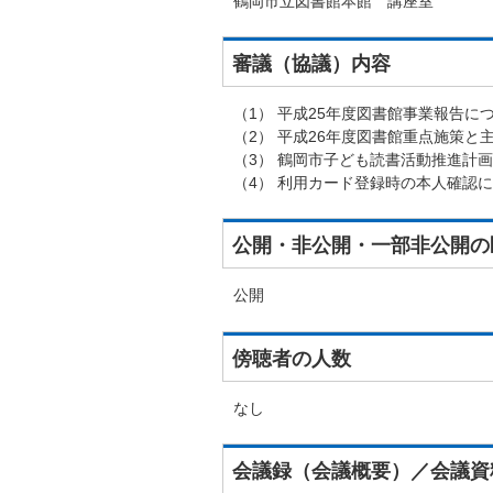
鶴岡市立図書館本館 講座室
審議（協議）内容
（1） 平成25年度図書館事業報告に
（2） 平成26年度図書館重点施策と
（3） 鶴岡市子ども読書活動推進計
（4） 利用カード登録時の本人確認
公開・非公開・一部非公開の
公開
傍聴者の人数
なし
会議録（会議概要）／会議資