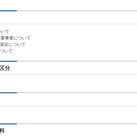
ついて
主要事業について
画策定について
について
区分
料