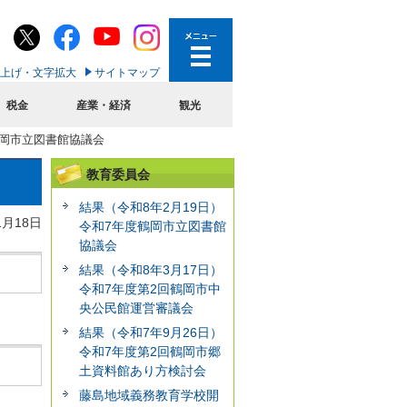
上げ・文字拡大
サイトマップ
税金
産業・経済
観光
鶴岡市立図書館協議会
教育委員会
結果（令和8年2月19日）
1月18日
令和7年度鶴岡市立図書館
協議会
結果（令和8年3月17日）
令和7年度第2回鶴岡市中
央公民館運営審議会
結果（令和7年9月26日）
令和7年度第2回鶴岡市郷
土資料館あり方検討会
藤島地域義務教育学校開