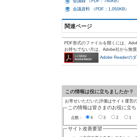
会議録 （PDF：780KB）
会議資料 （PDF：1,050KB）
関連ページ
PDF形式のファイルを開くには、Adobe R
お持ちでない方は、Adobe社から無
Adobe Reade
この情報は役に立ちましたか？
お寄せいただいた評価はサイト運営
この情報は皆さまのお役に立ち
点数：
4
3
2
1
サイト改善要望