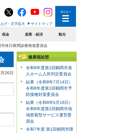
上げ・文字拡大
サイトマップ
税金
産業・経済
観光
鶴岡市休日夜間診療推進委員会
健康福祉部
会
令和8年度第1回鶴岡市老
2月26日
人ホーム入所判定委員会
結果（令和8年7月14日）
令和8年度第1回鶴岡市予
防接種対策委員会
結果（令和8年6月18日）
令和8年度第1回鶴岡市地
域密着型サービス運営委
員会
令和7年度 第1回鶴岡市障