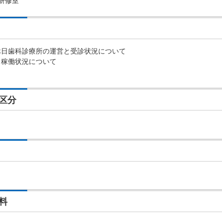
研修室
休日歯科診療所の運営と受診状況について
と稼働状況について
区分
料