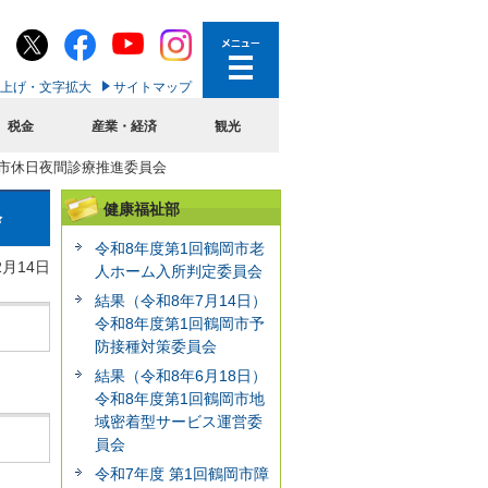
上げ・文字拡大
サイトマップ
税金
産業・経済
観光
岡市休日夜間診療推進委員会
健康福祉部
会
令和8年度第1回鶴岡市老
2月14日
人ホーム入所判定委員会
結果（令和8年7月14日）
令和8年度第1回鶴岡市予
防接種対策委員会
結果（令和8年6月18日）
令和8年度第1回鶴岡市地
域密着型サービス運営委
員会
令和7年度 第1回鶴岡市障