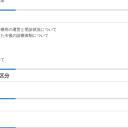
議室
診療所の運営と受診状況について
えた今後の診療体制について
いて
区分