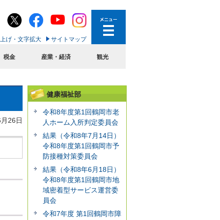
上げ・文字拡大
サイトマップ
税金
産業・経済
観光
健康福祉部
令和8年度第1回鶴岡市老
6月26日
人ホーム入所判定委員会
結果（令和8年7月14日）
令和8年度第1回鶴岡市予
防接種対策委員会
結果（令和8年6月18日）
令和8年度第1回鶴岡市地
域密着型サービス運営委
員会
令和7年度 第1回鶴岡市障