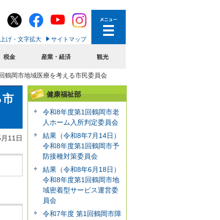
上げ・文字拡大
サイトマップ
税金
産業・経済
観光
2回鶴岡市地域医療を考える市民委員会
健康福祉部
る市
令和8年度第1回鶴岡市老
人ホーム入所判定委員会
結果（令和8年7月14日）
5月11日
令和8年度第1回鶴岡市予
防接種対策委員会
結果（令和8年6月18日）
令和8年度第1回鶴岡市地
域密着型サービス運営委
員会
令和7年度 第1回鶴岡市障