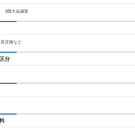
 3階大会議室
意見交換など
区分
料