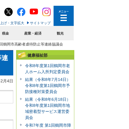
上げ・文字拡大
サイトマップ
税金
産業・経済
観光
第2回鶴岡市高齢者虐待防止等連絡協議会
健康福祉部
等連
令和8年度第1回鶴岡市老
人ホーム入所判定委員会
結果（令和8年7月14日）
年2月4日
令和8年度第1回鶴岡市予
防接種対策委員会
結果（令和8年6月18日）
令和8年度第1回鶴岡市地
域密着型サービス運営委
員会
令和7年度 第1回鶴岡市障