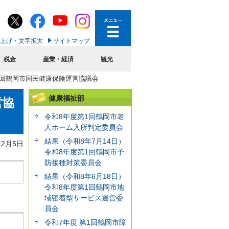
上げ・文字拡大
サイトマップ
税金
産業・経済
観光
第1回鶴岡市国民健康保険運営協議会
健康福祉部
営協
令和8年度第1回鶴岡市老
人ホーム入所判定委員会
結果（令和8年7月14日）
年2月5日
令和8年度第1回鶴岡市予
防接種対策委員会
結果（令和8年6月18日）
令和8年度第1回鶴岡市地
域密着型サービス運営委
員会
令和7年度 第1回鶴岡市障