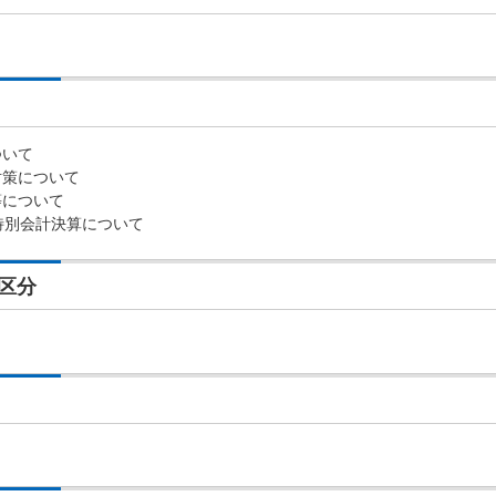
ついて
対策について
等について
特別会計決算について
区分