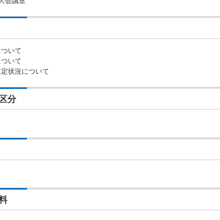
大会議室
について
について
算定状況について
区分
料