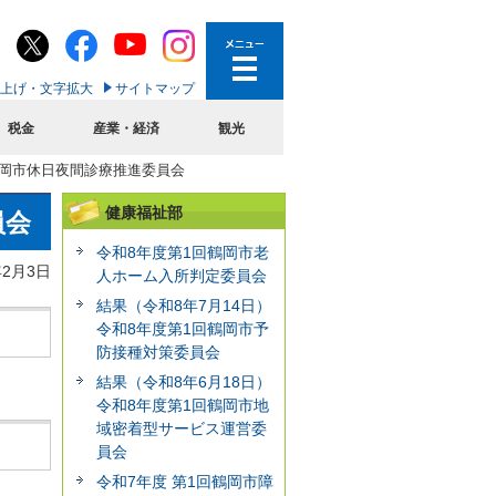
上げ・文字拡大
サイトマップ
税金
産業・経済
観光
度鶴岡市休日夜間診療推進委員会
健康福祉部
員会
令和8年度第1回鶴岡市老
年2月3日
人ホーム入所判定委員会
結果（令和8年7月14日）
令和8年度第1回鶴岡市予
防接種対策委員会
結果（令和8年6月18日）
令和8年度第1回鶴岡市地
域密着型サービス運営委
員会
令和7年度 第1回鶴岡市障