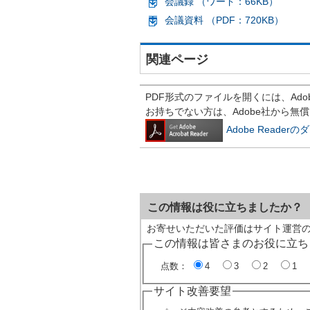
会議録 （ワード：66KB）
会議資料 （PDF：720KB）
関連ページ
PDF形式のファイルを開くには、Adobe R
お持ちでない方は、Adobe社から無
Adobe Reade
この情報は役に立ちましたか？
お寄せいただいた評価はサイト運営
この情報は皆さまのお役に立ち
点数：
4
3
2
1
サイト改善要望