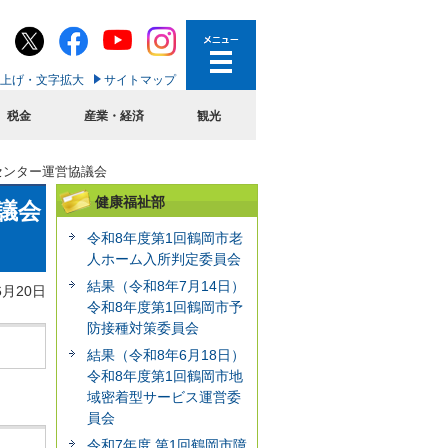
上げ・文字拡大
サイトマップ
税金
産業・経済
観光
センター運営協議会
健康福祉部
議会
令和8年度第1回鶴岡市老
人ホーム入所判定委員会
結果（令和8年7月14日）
6月20日
令和8年度第1回鶴岡市予
防接種対策委員会
結果（令和8年6月18日）
令和8年度第1回鶴岡市地
域密着型サービス運営委
員会
令和7年度 第1回鶴岡市障