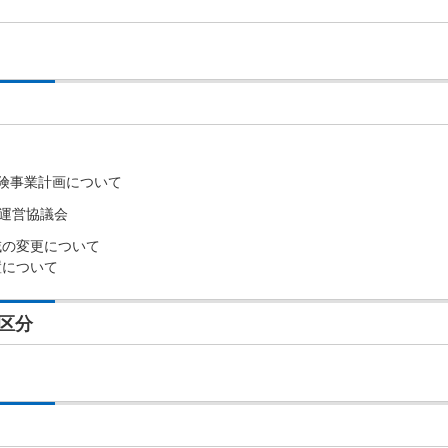
険事業計画について
運営協議会
域の変更について
置について
区分