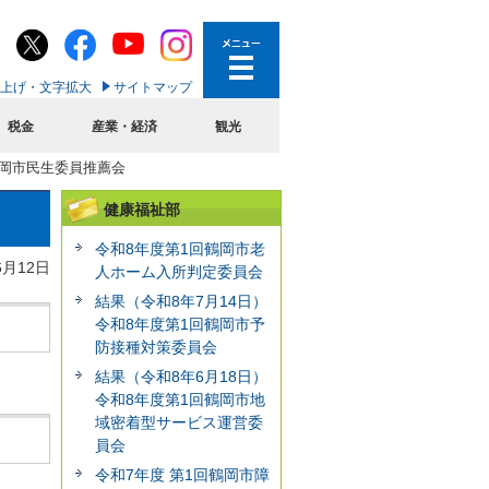
上げ・文字拡大
サイトマップ
税金
産業・経済
観光
鶴岡市民生委員推薦会
健康福祉部
令和8年度第1回鶴岡市老
6月12日
人ホーム入所判定委員会
結果（令和8年7月14日）
令和8年度第1回鶴岡市予
防接種対策委員会
結果（令和8年6月18日）
令和8年度第1回鶴岡市地
域密着型サービス運営委
員会
令和7年度 第1回鶴岡市障