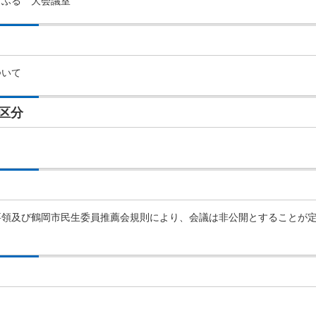
・ふる 大会議室
ついて
区分
要領及び鶴岡市民生委員推薦会規則により、会議は非公開とすることが